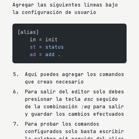
Agregar las siguientes líneas bajo
la configuración de usuario
[alias]
	in = init
    st
 =
 status
    ad
 =
 add
 .
Aquí puedes agregar los comandos
que creas necesario
Para salir del editor solo debes
presionar la tecla
esc
seguido
de la combinación
:wq
para salir
y guardar los cambios efectuados
Para probar los comandos
configurados solo basta escribir
la palabra git seguida del alias